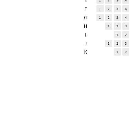
E
1
2
3
4
F
1
2
3
4
G
1
2
3
4
H
1
2
3
I
1
2
J
1
2
3
K
1
2