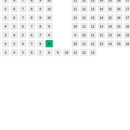
5
6
7
8
9
10
11
12
13
14
15
16
17
5
6
7
8
9
10
11
12
13
14
15
16
17
5
6
7
8
9
10
11
12
13
14
15
16
17
4
5
6
7
8
9
10
11
12
13
14
15
16
3
4
5
6
7
8
9
10
11
12
13
14
15
4
5
6
7
8
9
10
11
12
13
14
15
16
3
4
5
6
7
8
9
10
11
12
13