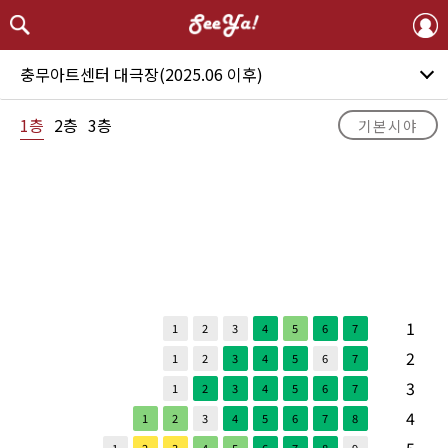
충무아트센터 대극장(2025.06 이후)
1층
2층
3층
기본시야
1
1
2
3
4
5
6
7
2
1
2
3
4
5
6
7
3
1
2
3
4
5
6
7
4
1
2
3
4
5
6
7
8