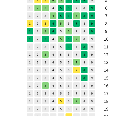
5
1
2
3
4
5
6
7
8
9
6
1
2
3
4
5
6
7
8
9
7
1
2
3
4
5
6
7
8
9
8
1
2
3
4
5
6
7
8
9
9
1
2
3
4
5
6
7
8
9
10
1
2
3
4
5
6
7
8
9
11
1
2
3
4
5
6
7
8
9
12
1
2
3
4
5
6
7
8
9
13
1
2
3
4
5
6
7
8
9
14
1
2
3
4
5
6
7
8
9
15
1
2
3
4
5
6
7
8
9
16
1
2
3
4
5
6
7
8
9
17
1
2
3
4
5
6
7
8
9
18
1
2
3
4
5
6
7
8
9
19
1
2
3
4
5
6
7
8
9