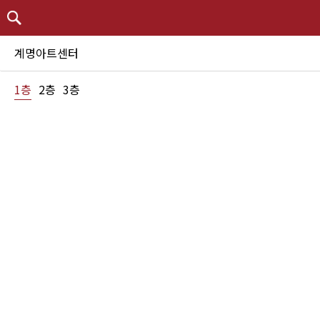
계명아트센터
1층
2층
3층