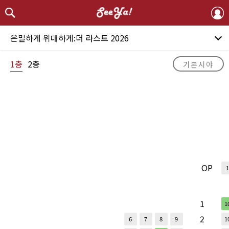
은밀하게 위대하게:더 라스트 2026
1층
2층
기본시야
OP
1
1
1
2
6
7
8
9
1