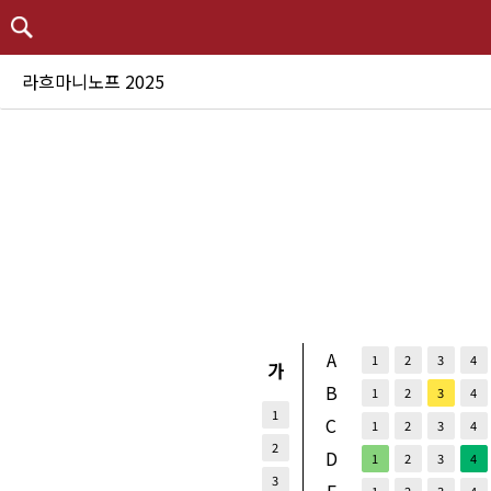
라흐마니노프 2025
A
1
2
3
4
가
B
1
2
3
4
1
C
1
2
3
4
2
D
1
2
3
4
3