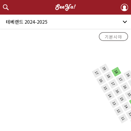
테베랜드 2024-2025
기본시야
19
18
17
1
18
17
16
17
16
15
16
1
14
15
13
14
12
1
11