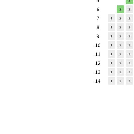
5
3
6
2
3
7
1
2
3
8
1
2
3
9
1
2
3
10
1
2
3
11
1
2
3
12
1
2
3
13
1
2
3
14
1
2
3