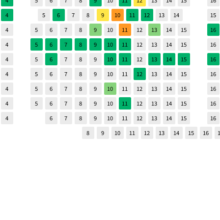
4
5
6
7
8
9
10
11
12
13
14
15
16
4
5
6
7
8
9
10
11
12
13
14
15
4
5
6
7
8
9
10
11
12
13
14
15
16
4
5
6
7
8
9
10
11
12
13
14
15
16
4
5
6
7
8
9
10
11
12
13
14
15
16
4
5
6
7
8
9
10
11
12
13
14
15
16
4
5
6
7
8
9
10
11
12
13
14
15
16
4
5
6
7
8
9
10
11
12
13
14
15
16
4
6
7
8
9
10
11
12
13
14
15
16
8
9
10
11
12
13
14
15
16