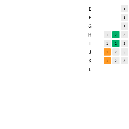
E
1
F
1
G
1
H
1
2
3
I
1
2
3
J
1
2
3
K
1
2
3
L