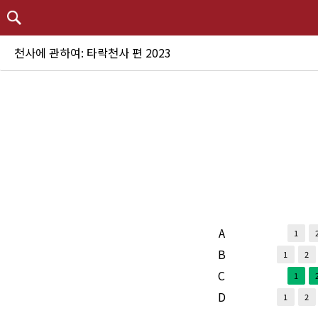
천사에 관하여: 타락천사 편 2023
A
1
B
1
2
C
1
D
1
2