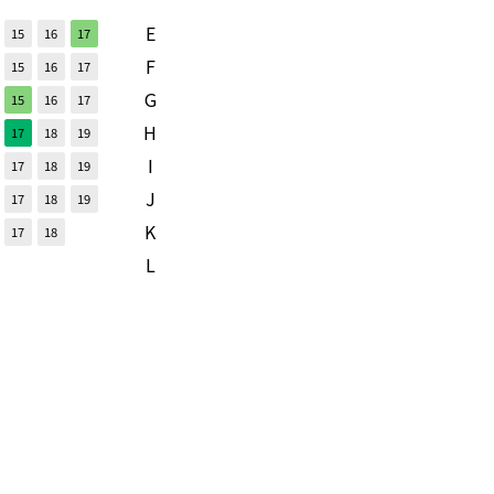
E
15
16
17
F
15
16
17
G
15
16
17
H
17
18
19
I
17
18
19
J
17
18
19
K
17
18
L