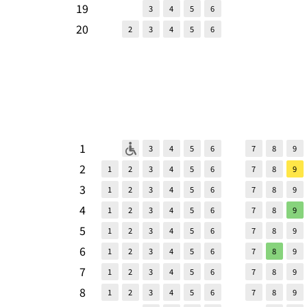
19
3
4
5
6
20
2
3
4
5
6
1
3
4
5
6
7
8
9
2
1
2
3
4
5
6
7
8
9
3
1
2
3
4
5
6
7
8
9
4
1
2
3
4
5
6
7
8
9
5
1
2
3
4
5
6
7
8
9
6
1
2
3
4
5
6
7
8
9
7
1
2
3
4
5
6
7
8
9
8
1
2
3
4
5
6
7
8
9